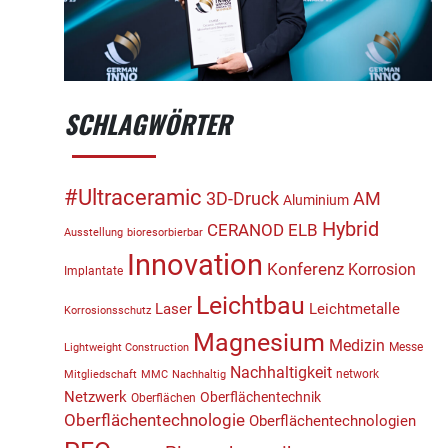
SCHLAGWÖRTER
#Ultraceramic
3D-Druck
AM
Aluminium
Hybrid
CERANOD
ELB
Ausstellung
bioresorbierbar
Innovation
Konferenz
Korrosion
Implantate
Leichtbau
Laser
Leichtmetalle
Korrosionsschutz
Magnesium
Medizin
Messe
Lightweight Construction
Nachhaltigkeit
network
Mitgliedschaft
MMC
Nachhaltig
Netzwerk
Oberflächentechnik
Oberflächen
Oberflächentechnologie
Oberflächentechnologien