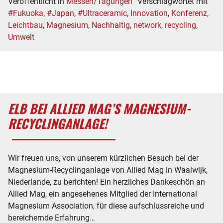
Veröffentlicht in
Messen/Tagungen
Verschlagwortet mit
#Fukuoka
,
#Japan
,
#Ultraceramic
,
Innovation
,
Konferenz
,
Leichtbau
,
Magnesium
,
Nachhaltig
,
network
,
recycling
,
Umwelt
ELB BEI ALLIED MAG’S MAGNESIUM-
RECYCLINGANLAGE!
Wir freuen uns, von unserem kürzlichen Besuch bei der
Magnesium-Recyclinganlage von Allied Mag in Waalwijk,
Niederlande, zu berichten! Ein herzliches Dankeschön an
Allied Mag, ein angesehenes Mitglied der International
Magnesium Association, für diese aufschlussreiche und
bereichernde Erfahrung…