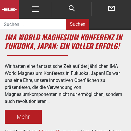
Suche nach:
IMA WORLD MAGNESIUM KONFERENZ IN
FUKUOKA, JAPAN: EIN VOLLER ERFOLG!
Wir hatten eine fantastische Zeit auf der jährlichen IMA
World Magnesium Konferenz in Fukuoka, Japan! Es war
uns eine Ehre, unsere innovativen Oberflächen zu
präsentieren, die die Verwendung von
Magnesiumkomponenten nicht nur ermöglichen, sondern
auch revolutionieren…
Mehr