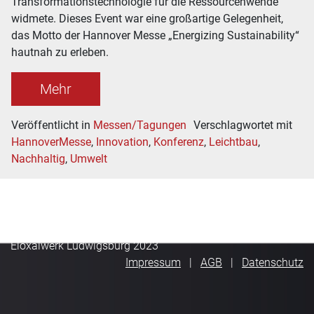
Transformationstechnologie für die Ressourcenwende“
widmete. Dieses Event war eine großartige Gelegenheit,
das Motto der Hannover Messe „Energizing Sustainability“
hautnah zu erleben.
Mehr
Veröffentlicht in
Messen/Tagungen
Verschlagwortet mit
HannoverMesse
,
Innovation
,
Konferenz
,
Leichtbau
,
Nachhaltig
,
Umwelt
Eloxalwerk Ludwigsburg 2023
Impressum
AGB
Datenschutz