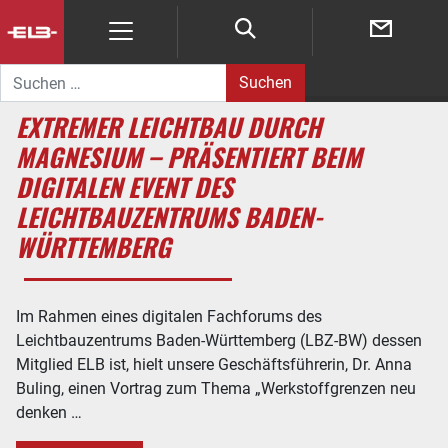
Suche nach:
EXTREMER LEICHTBAU DURCH
MAGNESIUM – PRÄSENTIERT BEIM
DIGITALEN EVENT DES
LEICHTBAUZENTRUMS BADEN-
WÜRTTEMBERG
Im Rahmen eines digitalen Fachforums des
Leichtbauzentrums Baden-Württemberg (LBZ-BW) dessen
Mitglied ELB ist, hielt unsere Geschäftsführerin, Dr. Anna
Buling, einen Vortrag zum Thema „Werkstoffgrenzen neu
denken …