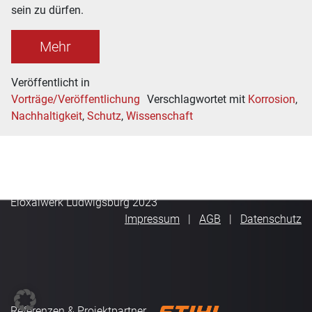
sein zu dürfen.
Mehr
Veröffentlicht in
Vorträge/Veröffentlichung
Verschlagwortet mit
Korrosion
,
Nachhaltigkeit
,
Schutz
,
Wissenschaft
Eloxalwerk Ludwigsburg 2023
Impressum
AGB
Datenschutz
Referenzen & Projektpartner