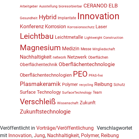
CERANOD
ELB
Arbeitgeber
Ausstellung
bioresorbierbar
Innovation
Hybrid
Implantate
Gesundheit
Konferenz
Korrosion
Laser
Korrosionsschutz
Leichtbau
Leichtmetalle
Lightweight Construction
Magnesium
Medizin
Messe
Mitgliedschaft
Nachhaltigkeit
Netzwerk
network
Oberflächen
Oberflächentechnologie
Oberflächentechnik
PEO
Oberflächentechnologien
PFAS-frei
Plasmakeramik
Reibung
Polymer
Schutz
recycling
Surface Technology
Team
SurfaceTechnology
Verschleiß
Zukunft
Wissenschaft
Zukunftstechnologie
Veröffentlicht in
Vorträge/Veröffentlichung
Verschlagwortet
mit
Innovation
,
Jung
,
Nachhaltigkeit
,
Polymer
,
Reibung