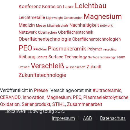
Leichtbau
Konferenz
Korrosion
Laser
Magnesium
Leichtmetalle
Lightweight Construction
Medizin
Nachhaltigkeit
Messe
network
Mitgliedschaft
Netzwerk
Oberflächentechnik
Oberflächen
Oberflächentechnologie
Oberflächentechnologien
PEO
Plasmakeramik
Polymer
PFAS-frei
recycling
Reibung
Surface Technology
Schutz
Team
SurfaceTechnology
Verschleiß
Zukunft
Umwelt
Wissenschaft
Zukunftstechnologie
Veröffentlicht in
Presse
Verschlagwortet mit
#Ultraceramic
,
CERANOD
,
Innovation
,
Magnesium
,
PEO
,
Plasmaelektrolytische
Oxidation
,
Serienprodukt
,
STIHL
,
Zusammenarbeit
Eloxalwerk Ludwigsburg 2023
Impressum
AGB
Datenschutz