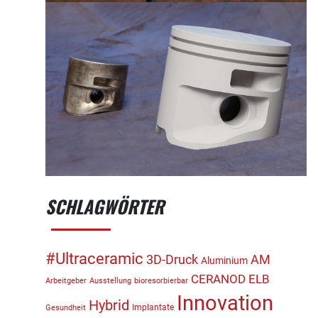
SCHLAGWÖRTER
#Ultraceramic
3D-Druck
AM
Aluminium
CERANOD
ELB
Arbeitgeber
Ausstellung
bioresorbierbar
Innovation
Hybrid
Implantate
Gesundheit