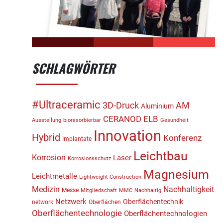
SCHLAGWÖRTER
#Ultraceramic
3D-Druck
AM
Aluminium
CERANOD
ELB
Ausstellung
bioresorbierbar
Gesundheit
Innovation
Hybrid
Konferenz
Implantate
Leichtbau
Korrosion
Laser
Korrosionsschutz
Magnesium
Leichtmetalle
Lightweight Construction
Medizin
Nachhaltigkeit
Messe
Mitgliedschaft
MMC
Nachhaltig
Netzwerk
Oberflächentechnik
network
Oberflächen
Oberflächentechnologie
Oberflächentechnologien