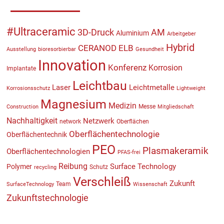
#Ultraceramic
3D-Druck
AM
Aluminium
Arbeitgeber
Hybrid
CERANOD
ELB
Ausstellung
bioresorbierbar
Gesundheit
Innovation
Konferenz
Korrosion
Implantate
Leichtbau
Laser
Leichtmetalle
Korrosionsschutz
Lightweight
Magnesium
Medizin
Messe
Construction
Mitgliedschaft
Nachhaltigkeit
Netzwerk
network
Oberflächen
Oberflächentechnologie
Oberflächentechnik
PEO
Plasmakeramik
Oberflächentechnologien
PFAS-frei
Reibung
Surface Technology
Polymer
Schutz
recycling
Verschleiß
Zukunft
Team
SurfaceTechnology
Wissenschaft
Zukunftstechnologie