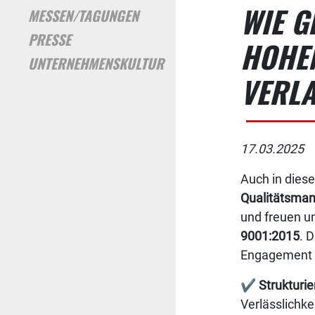
WIE G
MESSEN/TAGUNGEN
PRESSE
HOHE
UNTERNEHMENSKULTUR
VERL
17.03.2025
Auch in dies
Qualitätsma
und freuen u
9001:2015
. 
Engagement f
✔
Strukturi
Verlässlichke