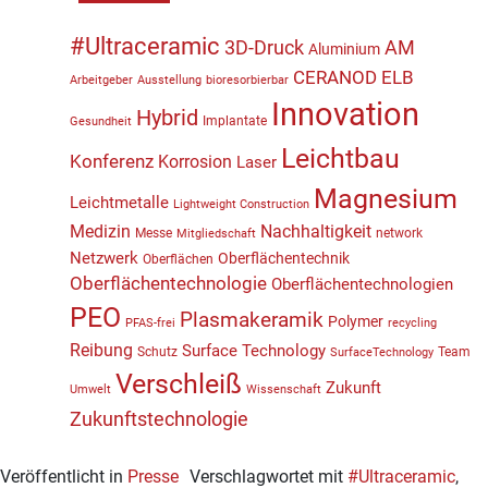
#Ultraceramic
3D-Druck
AM
Aluminium
CERANOD
ELB
Arbeitgeber
Ausstellung
bioresorbierbar
Innovation
Hybrid
Implantate
Gesundheit
Leichtbau
Konferenz
Korrosion
Laser
Magnesium
Leichtmetalle
Lightweight Construction
Medizin
Nachhaltigkeit
Messe
network
Mitgliedschaft
Netzwerk
Oberflächentechnik
Oberflächen
Oberflächentechnologie
Oberflächentechnologien
PEO
Plasmakeramik
Polymer
PFAS-frei
recycling
Reibung
Surface Technology
Schutz
Team
SurfaceTechnology
Verschleiß
Zukunft
Umwelt
Wissenschaft
Zukunftstechnologie
Veröffentlicht in
Presse
Verschlagwortet mit
#Ultraceramic
,