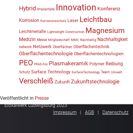
Innovation
Hybrid
Konferenz
Implantate
Leichtbau
Korrosion
Laser
Korrosionsschutz
Magnesium
Leichtmetalle
Lightweight Construction
Medizin
Nachhaltigkeit
Messe
Mitgliedschaft
MMC
Nachhaltig
Netzwerk
Oberflächentechnik
network
Oberflächen
Oberflächentechnologie
Oberflächentechnologien
PEO
Plasmakeramik
Reibung
Polymer
PFAS-frei
Surface Technology
Schutz
Team
SurfaceTechnology
Umwelt
Verschleiß
Zukunftstechnologie
Zukunft
Veröffentlicht in
Presse
Eloxalwerk Ludwigsburg 2023
Impressum
AGB
Datenschutz