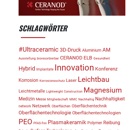
SCHLAGWÖRTER
#Ultraceramic
3D-Druck
AM
Aluminium
CERANOD
ELB
Ausstellung
bioresorbierbar
Gesundheit
Innovation
Hybrid
Konferenz
Implantate
Leichtbau
Korrosion
Laser
Korrosionsschutz
Magnesium
Leichtmetalle
Lightweight Construction
Medizin
Nachhaltigkeit
Messe
Mitgliedschaft
MMC
Nachhaltig
Netzwerk
Oberflächentechnik
network
Oberflächen
Oberflächentechnologie
Oberflächentechnologien
PEO
Plasmakeramik
Reibung
Polymer
PFAS-frei