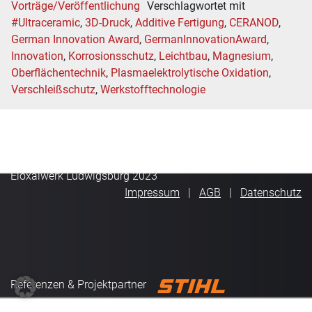
Vorträge/Veröffentlichung
Verschlagwortet mit
#Ultraceramic
,
3D-Druck
,
Additive Fertigung
,
CERANOD
,
German Innovation Award
,
GermanInnovationAward
,
Innovation
,
Korrosionsschutz
,
Leichtbau
,
Magnesium
,
Oberflächentechnik
,
Plasmaelektrolytische Oxidation
,
Verschleißschutz
,
Werkstofftechnologie
Eloxalwerk Ludwigsburg 2023
Impressum
AGB
Datenschutz
Referenzen & Projektpartner