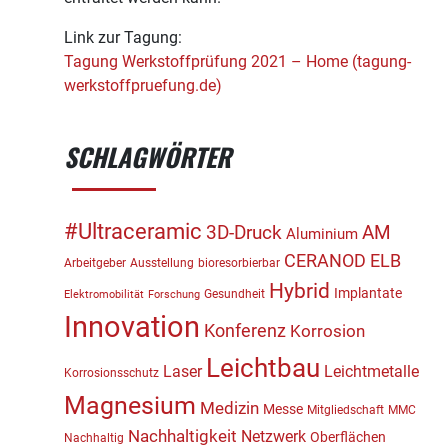
Link zur Tagung:
Tagung Werkstoffprüfung 2021 – Home (tagung-
werkstoffpruefung.de)
SCHLAGWÖRTER
#Ultraceramic
3D-Druck
AM
Aluminium
CERANOD
ELB
Arbeitgeber
Ausstellung
bioresorbierbar
Hybrid
Implantate
Gesundheit
Elektromobilität
Forschung
Innovation
Konferenz
Korrosion
Leichtbau
Laser
Leichtmetalle
Korrosionsschutz
Magnesium
Medizin
Messe
Mitgliedschaft
MMC
Nachhaltigkeit
Netzwerk
Oberflächen
Nachhaltig