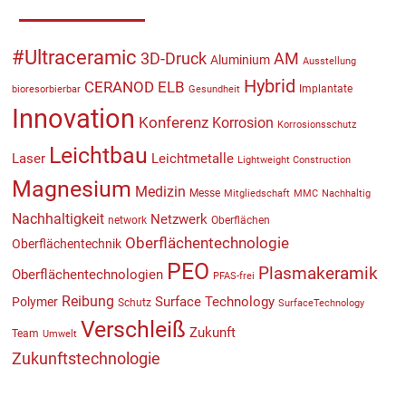
#Ultraceramic
3D-Druck
AM
Aluminium
Ausstellung
Hybrid
CERANOD
ELB
Implantate
bioresorbierbar
Gesundheit
Innovation
Konferenz
Korrosion
Korrosionsschutz
Leichtbau
Laser
Leichtmetalle
Lightweight Construction
Magnesium
Medizin
Messe
Mitgliedschaft
MMC
Nachhaltig
Nachhaltigkeit
Netzwerk
network
Oberflächen
Oberflächentechnologie
Oberflächentechnik
PEO
Plasmakeramik
Oberflächentechnologien
PFAS-frei
Reibung
Surface Technology
Polymer
Schutz
SurfaceTechnology
Verschleiß
Zukunft
Team
Umwelt
Zukunftstechnologie