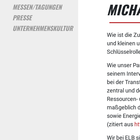
MICHA
MESSEN/TAGUNGEN
PRESSE
UNTERNEHMENSKULTUR
Wie ist die 
und kleinen 
Schlüsselroll
Wie unser Par
seinem Interv
bei der Trans
zentral und d
Ressourcen- 
maßgeblich d
sowie Energi
(zitiert aus
ht
Wir bei ELB s