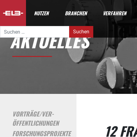
NUTZEN
BRANCHEN
VERFAHREN
Suche nach:
AKTUELLES
VORTRÄGE/
VER­
ÖFFENTLICHUNGEN
12 FR
FORSCHUNGSPROJEKTE